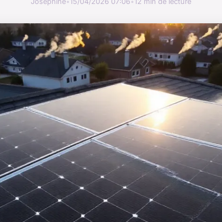
Joséphine
•
15/04/2026 07:06
•
12 min de lecture