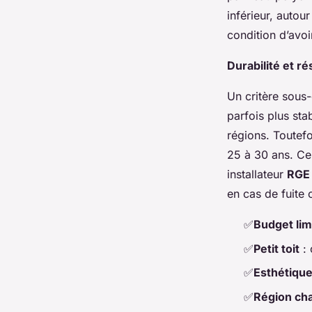
inférieur, autou
condition d’avo
Durabilité et r
Un critère sous-
parfois plus sta
régions. Toutefo
25 à 30 ans. Ce q
installateur
RGE
en cas de fuite 
✅
Budget lim
✅
Petit toit
: 
✅
Esthétiqu
✅
Région ch