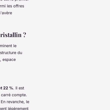
rmi les offres
'avère
istallin ?
minent le
 structure du
t, espace
et 22 %
. Il est
e carré compte.
 En revanche, le
ement légèrement