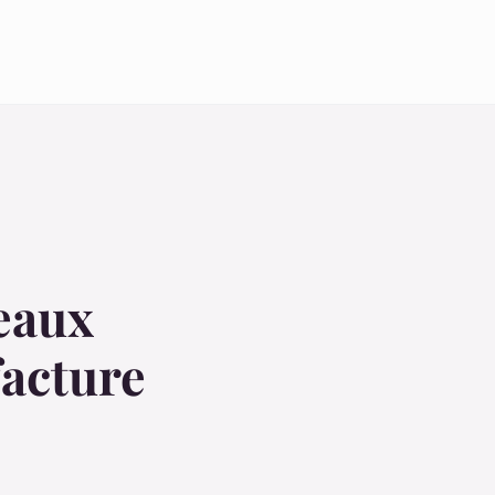
eaux
facture