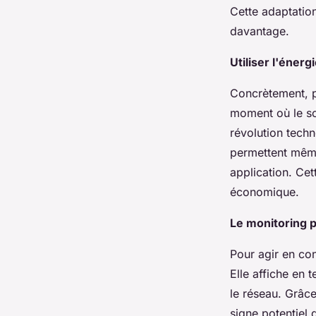
Cette adaptatio
davantage.
Utiliser l'éner
Concrètement, p
moment où le sol
révolution tech
permettent même
application. Cet
économique.
Le monitoring p
Pour agir en con
Elle affiche en 
le réseau. Grâc
signe potentiel 