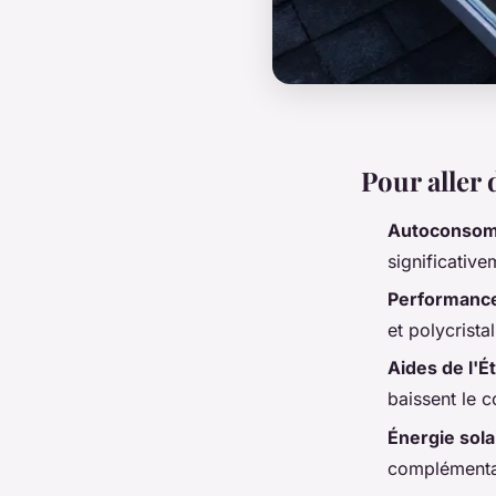
Pour aller 
Autoconsom
significativem
Performance
et polycrista
Aides de l'Ét
baissent le co
Énergie sola
complémentai