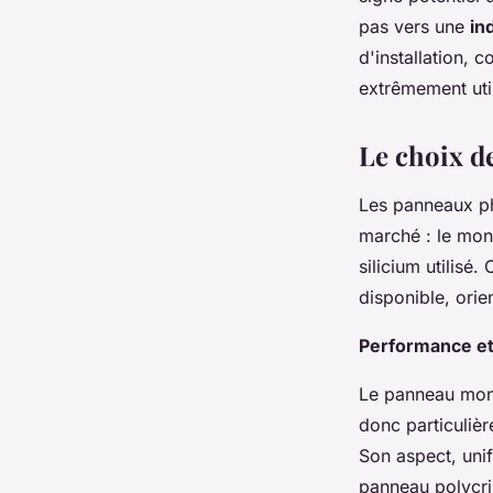
pas vers une
in
d'installation,
extrêmement uti
Le choix de
Les panneaux ph
marché : le monoc
silicium utilisé
disponible, orien
Performance et
Le panneau mono
donc particuliè
Son aspect, uni
panneau polycris