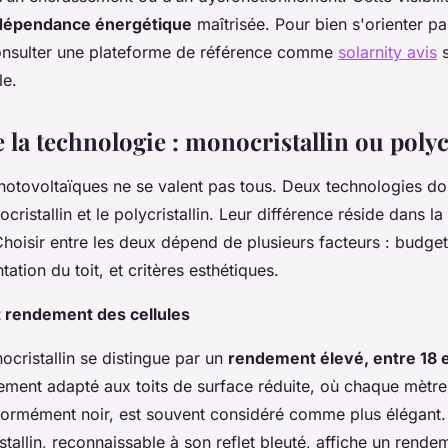
dépendance énergétique
maîtrisée. Pour bien s'orienter pa
 consulter une plateforme de référence comme
solarnity avis
s
le.
 la technologie : monocristallin ou polycr
otovoltaïques ne se valent pas tous. Deux technologies do
ristallin et le polycristallin. Leur différence réside dans la
. Choisir entre les deux dépend de plusieurs facteurs : budge
tation du toit, et critères esthétiques.
 rendement des cellules
cristallin se distingue par un
rendement élevé, entre 18 
rement adapté aux toits de surface réduite, où chaque mètr
formément noir, est souvent considéré comme plus élégant.
tallin, reconnaissable à son reflet bleuté, affiche un rend