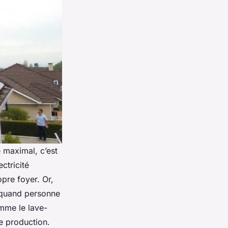
e maximal, c’est
ectricité
opre foyer. Or,
 quand personne
omme le lave-
te production.