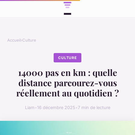
Accueil
›
Culture
CULTURE
14000 pas en km : quelle
distance parcourez-vous
réellement au quotidien ?
Liam
•
16 décembre 2025
•
7 min de lecture